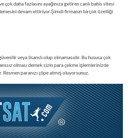
e çok daha fazlasını ayağınıza getiren canlı bahis sitesi
lemesini devam ettiriyor.Şimdi firmanın birçok özelliği
güvenilir veya lisanslı olup olmamasıdır. Bu hususa çok
sanssız olması demek sizin para çekme işlemlerinizde
r. Resmen paranızı çöpe atmış oluyorsunuz.