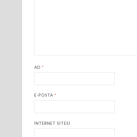
AD
*
E-POSTA
*
İNTERNET SITESI