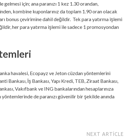
e gelmesi için; ana paranızı 1 kez 1.30 orandan,
rinden, kombine kuponlarınız da toplam 1.90 oran olacak
ı bonus çevirimine dahil değildir. Tek para yatırma işlemi
ldir, her para yatırma işlemi ile sadece 1 promosyondan
temleri
anka havalesi, Ecopayz ve Jeton cüzdan yöntemlerini
ti Bankası, İş Bankası, Yapı Kredi, TEB, Ziraat Bankası,
ankası, Vakıfbank ve ING bankalarından hesaplarınıza
 yöntemlerinde de paranızı güvenilir bir şekilde anında
NEXT ARTICLE