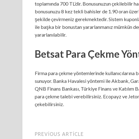
toplamında 700 TL’dir. Bonusunuzun çekilebilir hal
bonusunuzu 8 kez tekli bahisler de 1.90 oran üze
şekilde çevirmeniz gerekmektedir. Sistem kuponlar
ile başka bir bonustan yararlanmanız mümkün deği
yararlanılabilir.
Betsat Para Çekme Yön
Firma para çekme yöntemlerinde kullanıcılarına b
sunuyor. Banka Havalesi yöntemi ile Akbank, Garan
QNB Finans Bankası, Türkiye Finans ve Katılım B
para çekme talebi verebilirsiniz. Ecopayz ve Jeton
çekebilirsiniz.
PREVIOUS ARTICLE