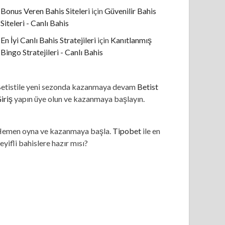
Bonus Veren Bahis Siteleri
için
Güvenilir Bahis
Siteleri - Canlı Bahis
En İyi Canlı Bahis Stratejileri
için
Kanıtlanmış
Bingo Stratejileri - Canlı Bahis
etistile yeni sezonda kazanmaya devam
Betist
iriş
yapın üye olun ve kazanmaya başlayın.
emen oyna ve kazanmaya başla.
Tipobet
ile en
eyifli bahislere hazır mısı?